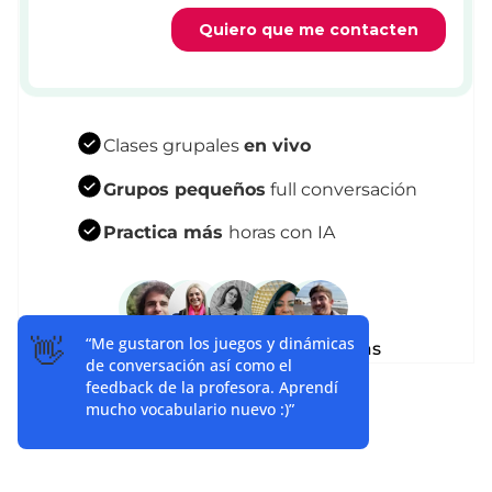
Clases grupales
en vivo
Grupos pequeños
full conversación
Practica más
horas con IA
👋
“Me gustaron los juegos y dinámicas
+50.000 amantes de los idiomas
de conversación así como el
feedback de la profesora. Aprendí
mucho vocabulario nuevo :)”