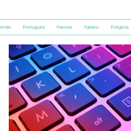
lemán
Portugués
Francés
Italiano
Poliglota