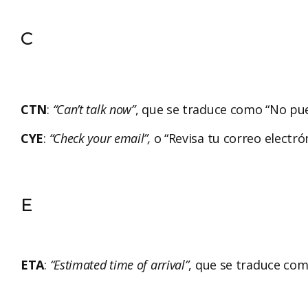
C
CTN
:
“Can’t talk now”
, que se traduce como “No pu
CYE
:
“Check your email”,
o “Revisa tu correo electró
E
ETA
:
“Estimated time of arrival”
, que se traduce com