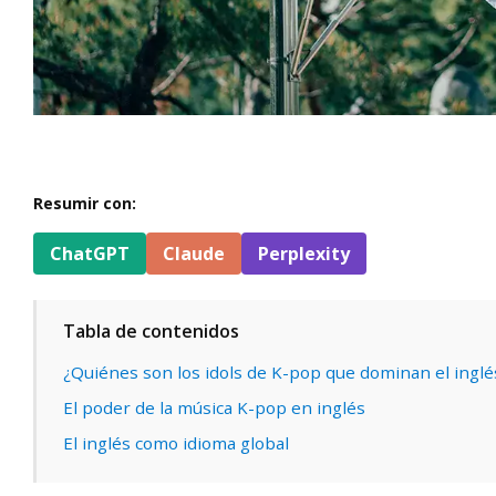
Resumir con:
ChatGPT
Claude
Perplexity
Tabla de contenidos
¿Quiénes son los idols de K-pop que dominan el inglé
El poder de la música K-pop en inglés
El inglés como idioma global