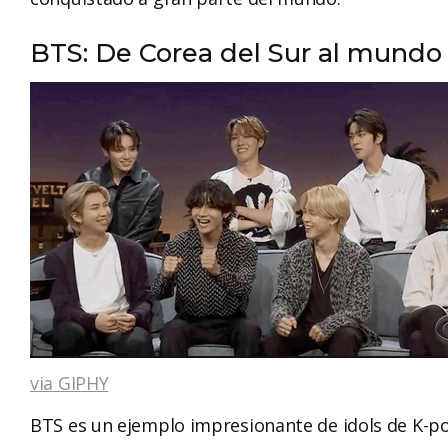
BTS: De Corea del Sur al mundo
via GIPHY
BTS es un ejemplo impresionante de idols de K-po