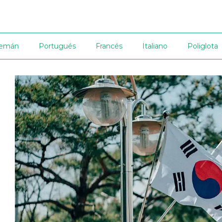
lemán
Portugués
Francés
Italiano
Poliglota