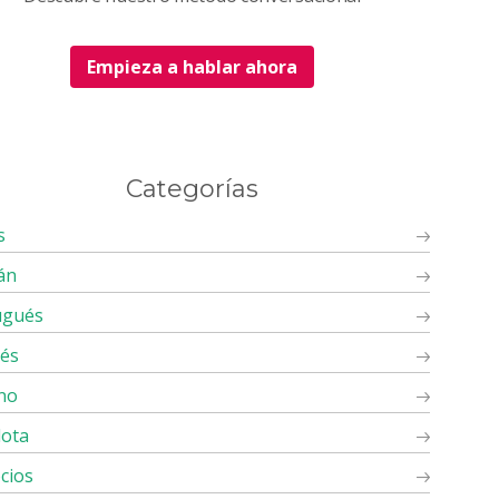
Empieza a hablar ahora
Categorías
s
án
ugués
cés
ano
lota
cios