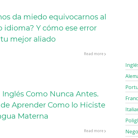
nos da miedo equivocarnos al
o idioma? Y cómo ese error
tu mejor aliado
Read more
Inglé
Alem
Port
 Inglés Como Nunca Antes.
Fran
o de Aprender Como lo Hiciste
Itali
ngua Materna
Polig
Nego
Read more