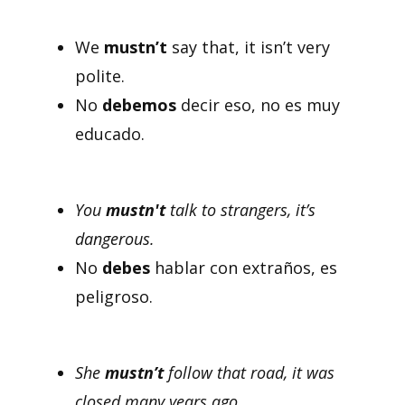
We
mustn’t
say that, it isn’t very
polite.
No
debemos
decir eso, no es muy
educado.
You
mustn't
talk to strangers, it’s
dangerous.
No
debes
hablar con extraños, es
peligroso.
She
mustn’t
follow that road, it was
closed many years ago.