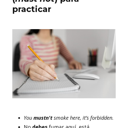
practicar
You
mustn't
smoke here, it’s forbidden.
No
debes
fumar aquí, está